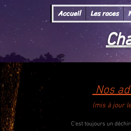
Accueil
Les races
Cha
Nos adu
(mis à jour 
C'est toujours un déchir