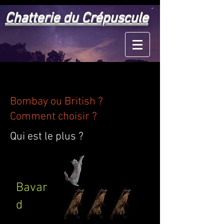
Chatterie du Crépuscule
Bombay ou British ?
Comment choisir ?
Qui est le plus ?
Bavar
d