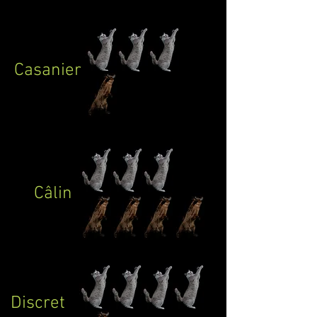
Casanier
Câlin
Discret